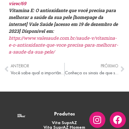
view/69
Vitamina E: O antioxidante que você precisa para
melhorar a saúde da sua pele [homepage da
internet] Vale Saúde [acesso em 19 de dezembro de
2023] Disponível em:
https://www.valesaude.com.br/saude-v/vitamina-
e-o-antioxidante-que-voce-precisa-para-melhorar-
a-saude-da-sua-pele/
ANTERIOR
PRÓXIMO
Você sabe qual a importância da vitamina C para o crescimento das crianças?
Conheça os sinais de que seu corpo precisa de vitaminas para ter mais energia e saúde
Produtos
Vita SuprAZ
Vita SuprAZ Homem