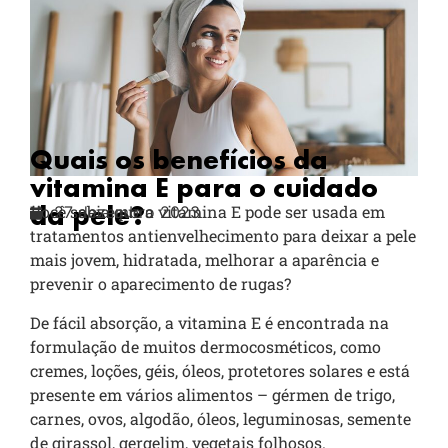
Quais os benefícios da
vitamina E para o cuidado
da pele?
Você sabia que a vitamina E pode ser usada em
27 dezembro 2023
tratamentos antienvelhecimento para deixar a pele
mais jovem, hidratada, melhorar a aparência e
prevenir o aparecimento de rugas?
De fácil absorção, a vitamina E é encontrada na
formulação de muitos dermocosméticos, como
cremes, loções, géis, óleos, protetores solares e está
presente em vários alimentos – gérmen de trigo,
carnes, ovos, algodão, óleos, leguminosas, semente
de girassol, gergelim, vegetais folhosos.